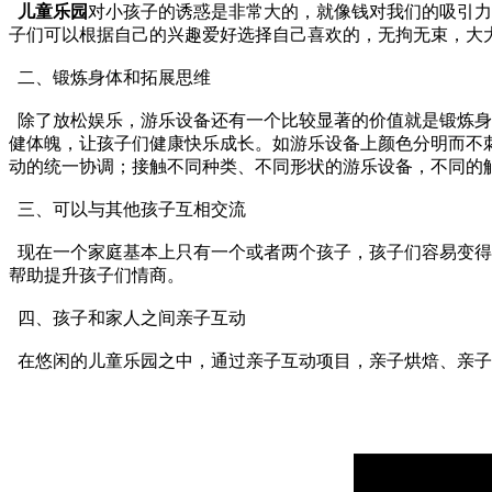
儿童乐园
对小孩子的诱惑是非常大的，就像钱对我们的吸引力
子们可以根据自己的兴趣爱好选择自己喜欢的，无拘无束，大
二、锻炼身体和拓展思维
除了放松娱乐，游乐设备还有一个比较显著的价值就是锻炼身
健体魄，让孩子们健康快乐成长。如游乐设备上颜色分明而不
动的统一协调；接触不同种类、不同形状的游乐设备，不同的
三、可以与其他孩子互相交流
现在一个家庭基本上只有一个或者两个孩子，孩子们容易变得
帮助提升孩子们情商。
四、孩子和家人之间亲子互动
在悠闲的儿童乐园之中，通过亲子互动项目，亲子烘焙、亲子