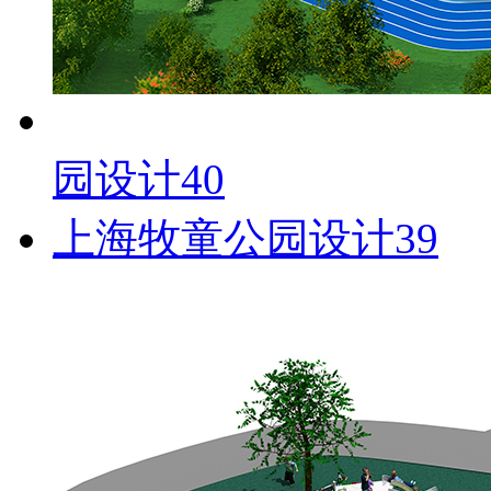
园设计40
上海牧童公园设计39