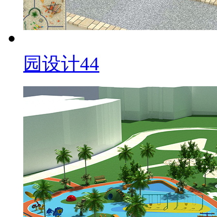
园设计44