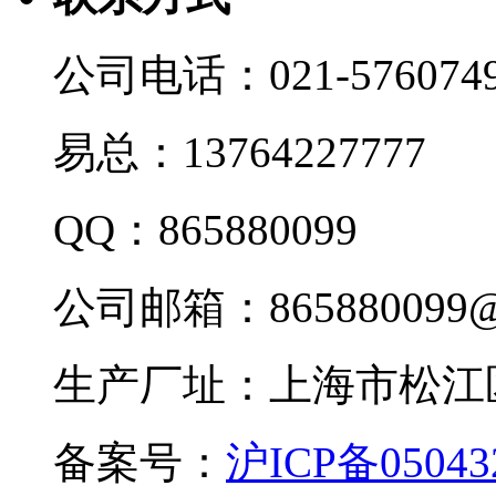
公司电话：021-576074
易总：13764227777
QQ：865880099
公司邮箱：865880099@
生产厂址：上海市松江区
备案号：
沪ICP备05043