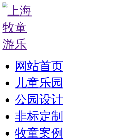
网站首页
儿童乐园
公园设计
非标定制
牧童案例