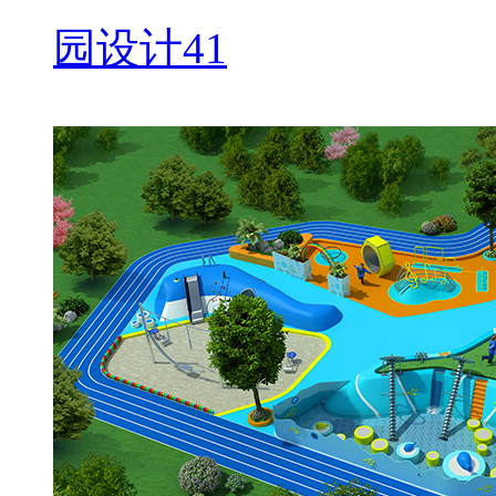
园设计41